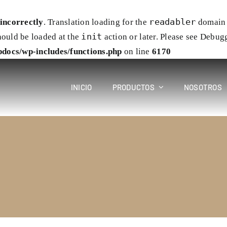
readabler
incorrectly
. Translation loading for the
domain w
init
hould be loaded at the
action or later. Please see
Debugg
docs/wp-includes/functions.php
on line
6170
INICIO
PRODUCTOS
NOSOTROS