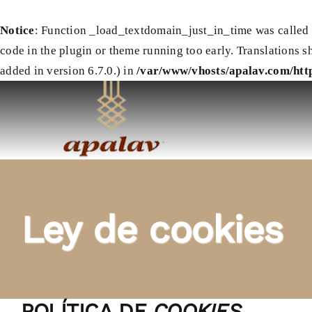
Notice
: Function _load_textdomain_just_in_time was called
code in the plugin or theme running too early. Translations s
added in version 6.7.0.) in
/var/www/vhosts/apalav.com/http
Saltar
al
contenido
Ley de cookies
POLÍTICA DE
COOKIES