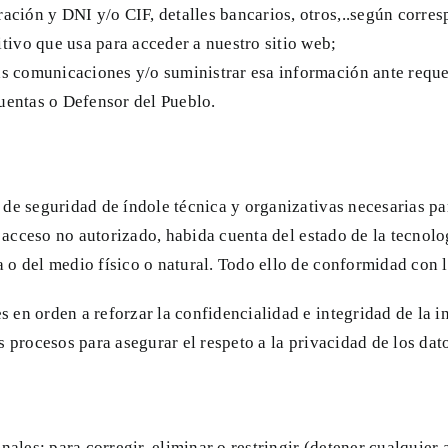
uración y DNI y/o CIF, detalles bancarios, otros,..según corre
tivo que usa para acceder a nuestro sitio web;
tras comunicaciones y/o suministrar esa información ante req
Cuentas o Defensor del Pueblo.
de seguridad de índole técnica y organizativas necesarias par
o acceso no autorizado, habida cuenta del estado de la tecnolo
 o del medio físico o natural. Todo ello de conformidad con 
 en orden a reforzar la confidencialidad e integridad de la
 procesos para asegurar el respeto a la privacidad de los dat
nales; para corregir, eliminar o restringir (detener cualquier