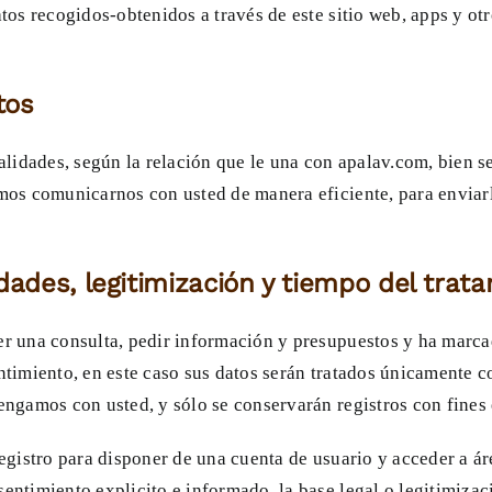
atos recogidos-obtenidos a través de este sitio web, apps y o
tos
nalidades, según la relación que le una con apalav.com, bien 
amos comunicarnos con usted de manera eficiente, para enviar
dades, legitimización y tiempo del trat
er una consulta, pedir información y presupuestos y ha marcad
ntimiento, en este caso sus datos serán tratados únicamente c
engamos con usted, y sólo se conservarán registros con fines e
 registro para disponer de una cuenta de usuario y acceder a 
entimiento explicito e informado, la base legal o legitimizaci