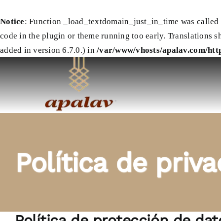
Notice
: Function _load_textdomain_just_in_time was called
code in the plugin or theme running too early. Translations s
added in version 6.7.0.) in
/var/www/vhosts/apalav.com/http
Saltar
al
contenido
Política de priv
Política de protección de dat