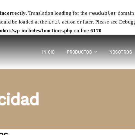
readabler
incorrectly
. Translation loading for the
domain w
init
hould be loaded at the
action or later. Please see
Debugg
docs/wp-includes/functions.php
on line
6170
INICIO
PRODUCTOS
NOSOTROS
acidad
os